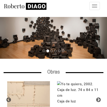
Pasar al contenido principal
Toggle
navigat
Previous
Nex
Obras
Caja de luz