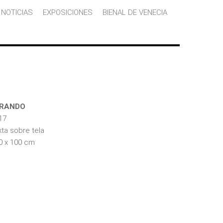
NOTICIAS
EXPOSICIONES
BIENAL DE VENECIA
IRANDO
17
xta sobre tela
0 x 100 cm