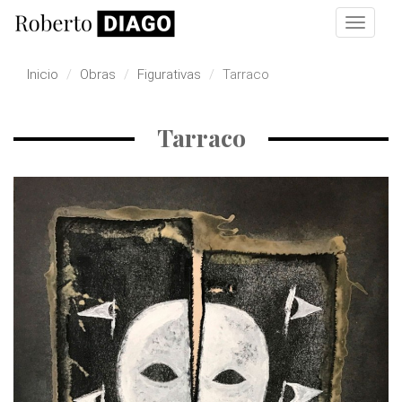
Pasar al contenido principal
Toggle
navigat
Inicio
Obras
Figurativas
Tarraco
Tarraco