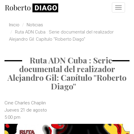
Pasar al contenido principal
Toggle
navigat
Inicio
Noticias
Ruta ADN Cuba : Serie documental del realizador
Alejandro Gil: Capítulo "Roberto Diago"
Ruta ADN Cuba : Serie
documental del realizador
Alejandro Gil: Capítulo "Roberto
Diago"
Cine Charles Chaplin
Jueves 21 de agosto
5:00 pm