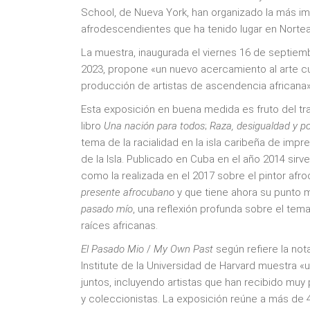
School, de Nueva York, han organizado la más i
afrodescendientes que ha tenido lugar en Norte
La muestra, inaugurada el viernes 16 de septiemb
2023, propone «un nuevo acercamiento al arte cu
producción de artistas de ascendencia africana»
Esta exposición en buena medida es fruto del tr
libro
Una nación para todos
;
Raza,
desigualdad y p
tema de la racialidad en la isla caribeña de impr
de la Isla. Publicado en Cuba en el año 2014 sir
como la realizada en el 2017 sobre el pintor afr
presente afrocubano
y que tiene ahora su punto m
pasado
mío
, una reflexión profunda sobre el tem
raíces africanas.
El Pasado Mio
/
My Own Past
según refiere la not
Institute de la Universidad de Harvard muestra 
juntos, incluyendo artistas que han recibido muy 
y coleccionistas. La exposición reúne a más d