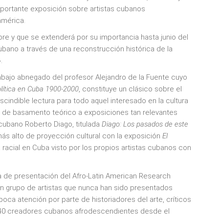
mportante exposición sobre artistas cubanos
américa.
re y que se extenderá por su importancia hasta junio del
bano a través de una reconstrucción histórica de la
.
abajo abnegado del profesor Alejandro de la Fuente cuyo
olítica en Cuba 1900-2000
, constituye un clásico sobre el
escindible lectura para todo aquel interesado en la cultura
ve de basamento teórico a exposiciones tan relevantes
ocubano Roberto Diago, titulada
Diago: Los
pasados de este
ás alto de proyección cultural con la exposición
El
a racial en Cuba visto por los propios artistas cubanos con
a de presentación del Afro-Latin American Research
«un grupo de artistas que nunca han sido presentados
poca atención por parte de historiadores del arte, críticos
e 40 creadores cubanos afrodescendientes desde el