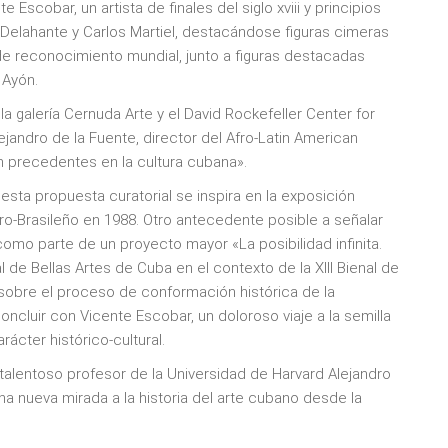
 Escobar, un artista de finales del siglo xviii y principios
r Delahante y Carlos Martiel, destacándose figuras cimeras
e reconocimiento mundial, junto a figuras destacadas
 Ayón.
a galería Cernuda Arte y el David Rockefeller Center for
jandro de la Fuente, director del Afro-Latin American
in precedentes en la cultura cubana».
esta propuesta curatorial se inspira en la exposición
ro-Brasileño en 1988. Otro antecedente posible a señalar
 como parte de un proyecto mayor «La posibilidad infinita.
 de Bellas Artes de Cuba en el contexto de la XIII Bienal de
sobre el proceso de conformación histórica de la
concluir con Vicente Escobar, un doloroso viaje a la semilla
rácter histórico-cultural.
talentoso profesor de la Universidad de Harvard Alejandro
a nueva mirada a la historia del arte cubano desde la