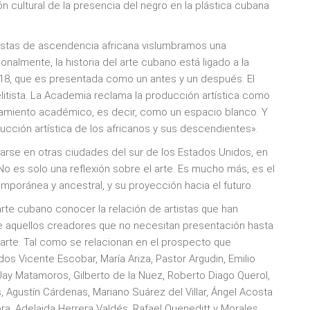
n cultural de la presencia del negro en la plástica cubana
istas de ascendencia africana vislumbramos una
onalmente, la historia del arte cubano está ligado a la
18, que es presentada como un antes y un después. El
elitista. La Academia reclama la producción artística como
namiento académico, es decir, como un espacio blanco. Y
ducción artística de los africanos y sus descendientes».
rse en otras ciudades del sur de los Estados Unidos, en
No es solo una reflexión sobre el arte. Es mucho más, es el
mporánea y ancestral, y su proyección hacia el futuro.
rte cubano conocer la relación de artistas que han
de aquellos creadores que no necesitan presentación hasta
l arte. Tal como se relacionan en el prospecto que
 Vicente Escobar, María Ariza, Pastor Argudin, Emilio
Jay Matamoros, Gilberto de la Nuez, Roberto Diago Querol,
, Agustín Cárdenas, Mariano Suárez del Villar, Ángel Acosta
ra, Adelaida Herrera Valdés, Rafael Queneditt y Morales,