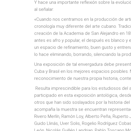
Y hace una importante reflexión sobre la evolució
al señalar:
«Cuando nos centramos en la producción de art
cronología muy diferente del arte cubano. Tradici
creación de la Academia de San Alejandro en 18
antes es afro y popular, el después es blanco y 
un espacio de refinamiento, buen gusto y entre
lo hace eliminando, borrando, silenciando la pro
Una exposición de tal envergadura debe presenta
Cuba y Brasil en los mejores espacios posibles. 
reconocimiento de nuestra propia historia, conte
Resulta imprescindible para los estudiosos del a
participado en esta exposición antológica, des
otros que han sido soslayados por la historia de
acompaña la muestra se encuentran representados
Rivero Merlín, Ramón Loy, Alberto Peña, Ruperto 
Guido Llinás, Uver Solis, Rogelio Rodríguez Cobas
León, Nicolás Guillén Landrian, Pablo Toscano Mo